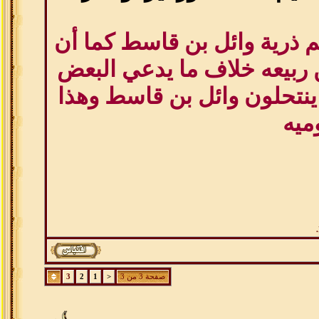
م ذرية وائل بن قاسط كما أن
ن ربيعه خلاف ما يدعي البعض
م ينتحلون وائل بن قاسط وهذا
ميه
.
صفحة 3 من 3
<
1
2
3