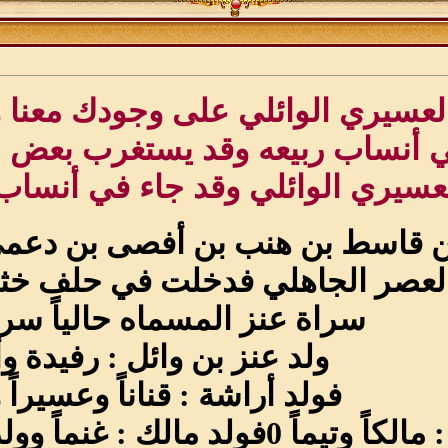
 العسيري الوائلي على وجودك معنا
ي أنساب ربيعه وقد يستغرب بعض م
عسيري الوائلي وقد جاء في أنساب 
ن قاسط بن هنب بن أفصى بن دعمي 
العصر الجاهلي فدخلت في حلف خ
سراة عنز المسماه حالياً سر
ولد عنز بن وائل : رفيدة و
فولد أراشة : قناناً وعسيراً 
 : غنماً وولد تيم : سلمة وزهيراً وعمراً