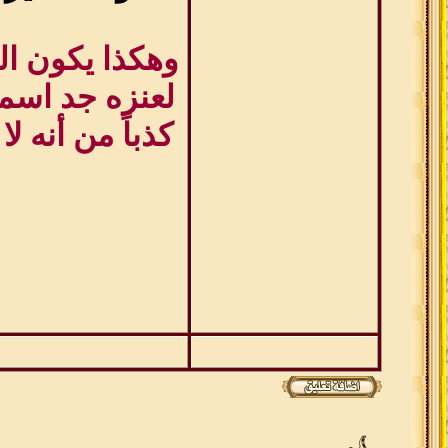
وهكذا يكون ال
لعنزه جد اسمه
كذباً من أنه 