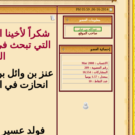
06-16-2014, 05:59 PM
معلومات
العضو
شكراً لأخينا
صاحب الموقع
التي تبحث ف
إحصائية العضو
ال
عنز بن وائل ب
انحازت في 
فولد عسير : مالكاً وتيماً 0فولد مالك