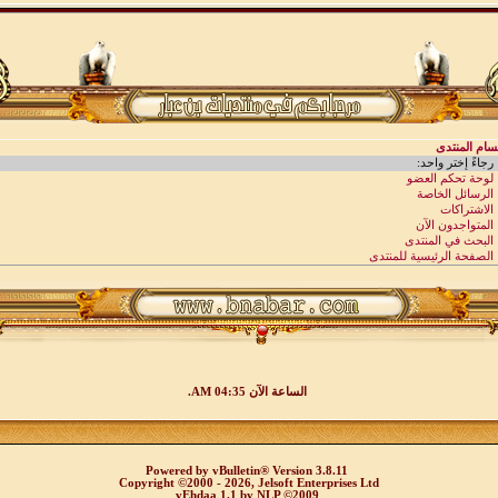
الساعة الآن
04:35 AM
.
Powered by
vBulletin®
Version 3.8.11
Copyright ©2000 - 2026, Jelsoft Enterprises Ltd
vEhdaa 1.1
by
NLP
©2009