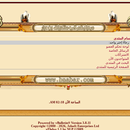
الساعة الآن
02:18 AM
.
Powered by
vBulletin®
Version 3.8.11
Copyright ©2000 - 2026, Jelsoft Enterprises Ltd
vEhdaa 1.1
by
NLP
©2009