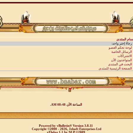
الساعة الآن
08:48 AM
.
Powered by
vBulletin®
Version 3.8.11
Copyright ©2000 - 2026, Jelsoft Enterprises Ltd
vEhdaa 1.1
by
NLP
©2009